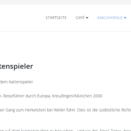
STARTSEITE
CAFÉ
KAKUSHÖHLE
tenspieler
dem Kartenspieler
en. Reiseführer durch Europa. Kreuzlingen/München 2000
her Gang zum Herkelstein bei Weiler führt. Dies ist die südöstliche Rich
ng auf dem kürzesten Weg zu besuchen - und sie ihn. Eines Tages, bes