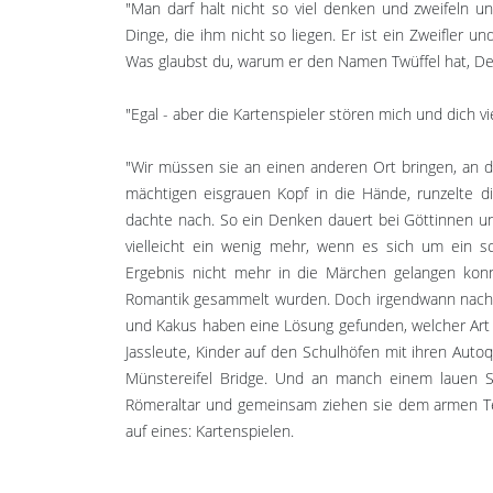
"Man darf halt nicht so viel denken und zweifeln u
Dinge, die ihm nicht so liegen. Er ist ein Zweifler 
Was glaubst du, warum er den Namen Twüffel hat, Der
"Egal - aber die Kartenspieler stören mich und dich vie
"Wir müssen sie an einen anderen Ort bringen, an de
mächtigen eisgrauen Kopf in die Hände, runzelte di
dachte nach. So ein Denken dauert bei Göttinnen und
vielleicht ein wenig mehr, wenn es sich um ein s
Ergebnis nicht mehr in die Märchen gelangen konn
Romantik gesammelt wurden. Doch irgendwann nach 
und Kakus haben eine Lösung gefunden, welcher Art 
Jassleute, Kinder auf den Schulhöfen mit ihren Aut
Münstereifel Bridge. Und an manch einem lauen S
Römeraltar und gemeinsam ziehen sie dem armen Teufe
auf eines: Kartenspielen.