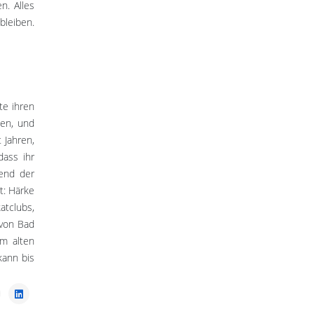
n. Alles
bleiben.
te ihren
ten, und
 Jahren,
dass ihr
rend der
t: Härke
atclubs,
 von Bad
m alten
kann bis