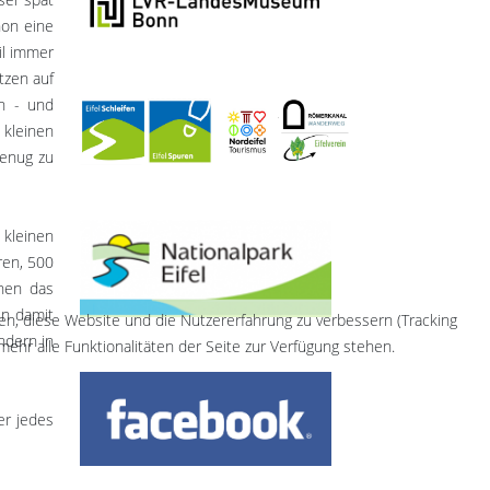
hon eine
il immer
tzen auf
en - und
 kleinen
genug zu
 kleinen
ren, 500
chen das
in damit
fen, diese Website und die Nutzererfahrung zu verbessern (Tracking
ndern in
ehr alle Funktionalitäten der Seite zur Verfügung stehen.
er jedes