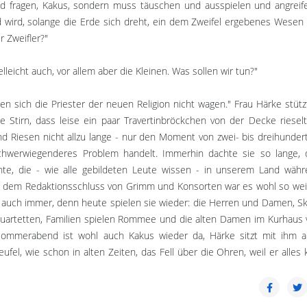
nd fragen, Kakus, sondern muss täuschen und ausspielen und angreife
und wird, solange die Erde sich dreht, ein dem Zweifel ergebenes Wesen 
 Zweifler?"
lleicht auch, vor allem aber die Kleinen. Was sollen wir tun?"
n sich die Priester der neuen Religion nicht wagen." Frau Härke stütz
e Stirn, dass leise ein paar Travertinbröckchen von der Decke riesel
 Riesen nicht allzu lange - nur den Moment von zwei- bis dreihundert
chwerwiegenderes Problem handelt. Immerhin dachte sie so lange, 
te, die - wie alle gebildeten Leute wissen - in unserem Land wäh
dem Redaktionsschluss von Grimm und Konsorten war es wohl so wei
auch immer, denn heute spielen sie wieder: die Herren und Damen, Sk
oquartetten, Familien spielen Rommee und die alten Damen im Kurhaus
ommerabend ist wohl auch Kakus wieder da, Härke sitzt mit ihm a
l, wie schon in alten Zeiten, das Fell über die Ohren, weil er alles 