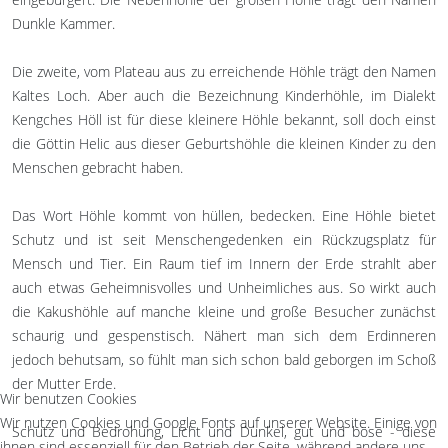
Dunkle Kammer.
Die zweite, vom Plateau aus zu erreichende Höhle trägt den Namen
Kaltes Loch. Aber auch die Bezeichnung Kinderhöhle, im Dialekt
Kengches Höll ist für diese kleinere Höhle bekannt, soll doch einst
die Göttin Helic aus dieser Geburtshöhle die kleinen Kinder zu den
Menschen gebracht haben.
Das Wort Höhle kommt von hüllen, bedecken. Eine Höhle bietet
Schutz und ist seit Menschengedenken ein Rückzugsplatz für
Mensch und Tier. Ein Raum tief im Innern der Erde strahlt aber
auch etwas Geheimnisvolles und Unheimliches aus. So wirkt auch
die Kakushöhle auf manche kleine und große Besucher zunächst
schaurig und gespenstisch. Nähert man sich dem Erdinneren
jedoch behutsam, so fühlt man sich schon bald geborgen im Schoß
der Mutter Erde.
Wir benutzen Cookies
Wir nutzen Cookies und Google Fonts auf unserer Website. Einige von
Schutz und Bedrohung, Licht und Dunkel, gut und böse - diese
ihnen sind essenziell für den Betrieb der Seite, während andere uns