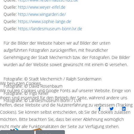
Quelle:
http://www.weyer-eifel.de
Quelle:
http://www.wingarden.de/
Quelle:
https://www.sophie-lange.de
Quelle:
https://landesmuseum-bonn.lvr.de
Für die Bilder der Website haben wir auf Bilder der unten
aufgeführten Fotografen zurückgeriffen, mit freundlicher
Genehmigung der Stadt Mechernich bzw. der Fotografen. Die Bilder
wurden auf der Website soweit gewünscht mit einem © versehen.
Fotografie: © Stadt Mechernich / Ralph Sondermann
Wir benutzen Cookies
Fotografie: © David Rosenbaum
Wir nutzen Cookies und Google Fonts auf unserer Website. Einige von
Fotografie: © Ingo Keller
ihnen sind essenziell für den Betrieb der Seite, während andere uns
Fotografie: © Landesmuseum-Bonn / LVR
helfen, diese Website und die Nutzererfahrung zu verbessern (Tracking
Cookies). Sie können selbst entscheiden, ob Sie die Cookies zulassen
möchten. Bitte beachten Sie, dass bei einer Ablehnung womöglich
nicht mehr alle Funktionalitäten der Seite zur Verfügung stehen.